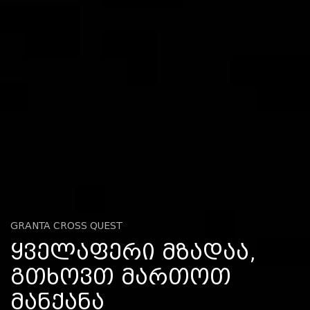
GRANTA CROSS QUEST
ᲧᲕᲔᲚᲐᲤᲔᲠᲘ ᲛᲖᲐᲓᲐᲐ,
ᲒᲗᲮᲝᲕᲗ ᲛᲐᲠᲗᲝᲗ
ᲛᲐᲜᲥᲐᲜᲐ