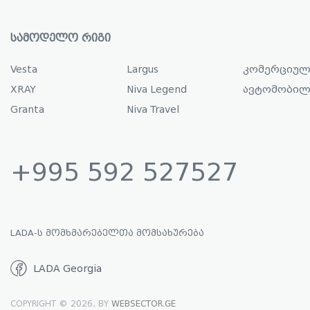
ᲡᲐᲛᲝᲓᲔᲚᲝ ᲠᲘᲒᲘ
Vesta
Largus
კომერციულ
XRAY
Niva Legend
ავტომობილ
Granta
Niva Travel
+995 592 527527
LADA-Ს ᲛᲝᲛᲮᲛᲐᲠᲔᲑᲔᲚᲗᲐ ᲛᲝᲛᲡᲐᲮᲣᲠᲔᲑᲐ
LADA Georgia
COPYRIGHT © 2026, BY
WEBSECTOR.GE