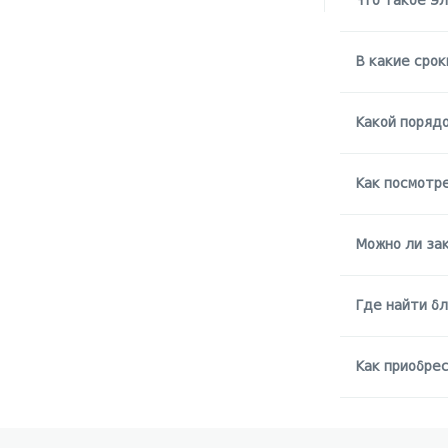
Что такое э
В какие срок
Какой порядо
Как посмотр
Можно ли за
Где найти бл
Как приобре