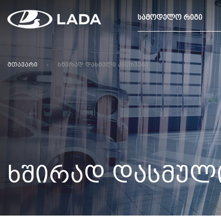
ᲡᲐᲛᲝᲓᲔᲚᲝ ᲠᲘᲒᲘ
ᲛᲗᲐᲕᲐᲠᲘ
ᲮᲨᲘᲠᲐᲓ ᲓᲐᲡᲛᲣᲚᲘ ᲙᲘᲗᲮᲕᲔᲑᲘ
ᲮᲨᲘᲠᲐᲓ ᲓᲐᲡᲛᲣᲚᲘ