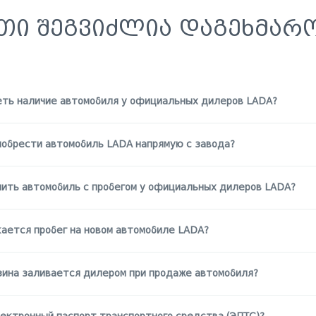
ᲗᲘ ᲨᲔᲒᲕᲘᲫᲚᲘᲐ ᲓᲐᲒᲔᲮᲛᲐᲠ
еть наличие автомобиля у официальных дилеров LADA?
иобрести автомобиль LADA напрямую с завода?
упить автомобиль с пробегом у официальных дилеров LADA?
кается пробег на новом автомобиле LADA?
зина заливается дилером при продаже автомобиля?