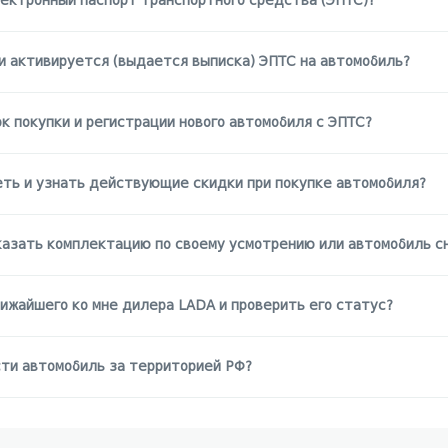
лектронный паспорт транспортного средства (ЭПТС)?
и активируется (выдается выписка) ЭПТС на автомобиль?
к покупки и регистрации нового автомобиля с ЭПТС?
еть и узнать действующие скидки при покупке автомобиля?
казать комплектацию по своему усмотрению или автомобиль с
ижайшего ко мне дилера LADA и проверить его статус?
сти автомобиль за территорией РФ?