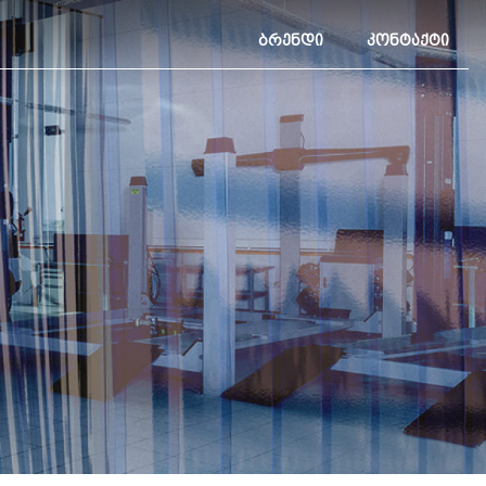
ᲑᲠᲔᲜᲓᲘ
ᲙᲝᲜᲢᲐᲥᲢᲘ