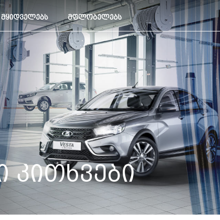
ᲛᲧᲘᲓᲕᲔᲚᲔᲑᲡ
ᲛᲤᲚᲝᲑᲔᲚᲔᲑᲡ
 ᲙᲘᲗᲮᲕᲔᲑᲘ