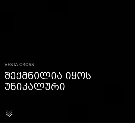
VESTA CROSS
ᲨᲔᲥᲛᲜᲘᲚᲘᲐ ᲘᲧᲝᲡ
ᲣᲜᲘᲙᲐᲚᲣᲠᲘ