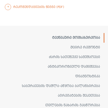
ᲠᲔᲙᲝᲛᲔᲜᲓᲐᲪᲘᲔᲑᲘᲡ ᲬᲘᲒᲜᲘ (PDF)
ᲢᲔᲥᲜᲘᲙᲣᲠᲘ ᲛᲝᲛᲡᲐᲮᲣᲠᲔᲝᲑᲐ
ᲛᲪᲘᲠᲔ ᲠᲔᲛᲝᲜᲢᲘ
ᲫᲐᲠᲘᲡ ᲡᲐᲗᲣᲜᲣᲥᲔ ᲡᲐᲛᲣᲨᲐᲝᲔᲑᲘ
ᲐᲜᲢᲘᲙᲝᲠᲝᲖᲘᲣᲚᲘ ᲓᲐᲛᲘᲨᲕᲔᲑᲐ
ᲓᲘᲐᲒᲜᲝᲡᲢᲘᲙᲐ
ᲡᲐᲑᲣᲠᲐᲕᲔᲑᲘᲡ ᲓᲐᲨᲚᲐ-ᲐᲬᲧᲝᲑᲐ ᲑᲐᲚᲐᲜᲡᲘᲠᲔᲑᲐ
ᲐᲒᲠᲔᲒᲐᲢᲔᲑᲘᲡ ᲨᲔᲙᲔᲗᲔᲑᲐ
ᲗᲕᲚᲔᲑᲘᲡ ᲜᲐᲮᲐᲠᲘᲡ ᲒᲐᲡᲬᲝᲠᲔᲑᲐ