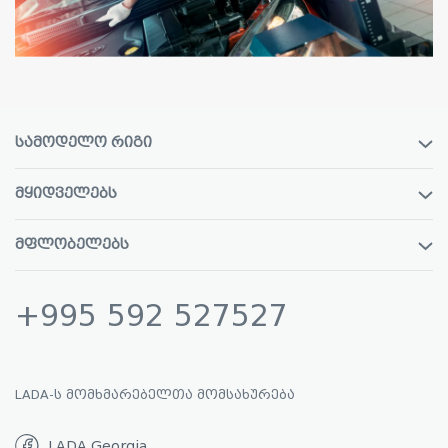
ᲡᲐᲛᲝᲓᲔᲚᲝ ᲠᲘᲒᲘ
ᲛᲧᲘᲓᲕᲔᲚᲔᲑᲡ
ᲛᲤᲚᲝᲑᲔᲚᲔᲑᲡ
+995 592 527527
LADA-Ს ᲛᲝᲛᲮᲛᲐᲠᲔᲑᲔᲚᲗᲐ ᲛᲝᲛᲡᲐᲮᲣᲠᲔᲑᲐ
LADA Georgia