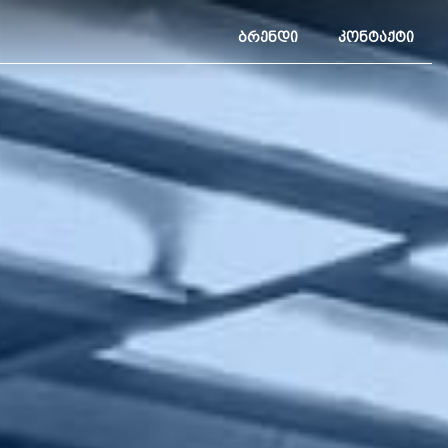
ᲑᲠᲔᲜᲓᲘ
ᲙᲝᲜᲢᲐᲥᲢᲘ