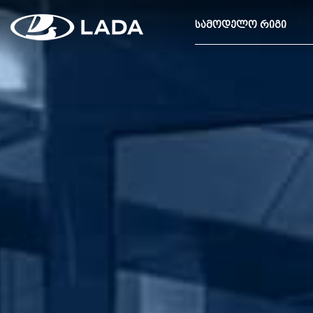
ᲡᲐᲛᲝᲓᲔᲚᲝ ᲠᲘᲒᲘ