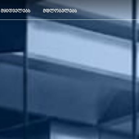
ᲛᲧᲘᲓᲕᲔᲚᲔᲑᲡ
ᲛᲤᲚᲝᲑᲔᲚᲔᲑᲡ